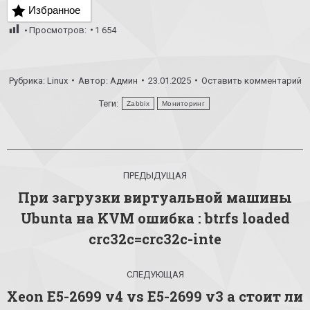
Избранное
Просмотров:
1 654
Рубрика:
Linux
Автор:
Админ
23.01.2025
Оставить комментарий
Теги:
Zabbix
Мониторинг
Навигация
ПРЕДЫДУЩАЯ
по
При загрузки виртуальной машины
записям
Ubunta на KVM ошибка : btrfs loaded
Предыдущая
запись:
crc32c=crc32c-inte
СЛЕДУЮЩАЯ
Xeon E5-2699 v4 vs E5-2699 v3 а стоит ли
Следующая