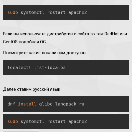
Copy
sudo
 systemctl restart apache2
Если вы используете дистрибутив с сайта то там RedHat или
CentOS подобная ОС
Посмотрите какие локали вам доступны
Copy
localectl list-locales
Далее ставим русский язык
Copy
dnf 
install
 glibc-langpack-ru
Copy
sudo
 systemctl restart apache2