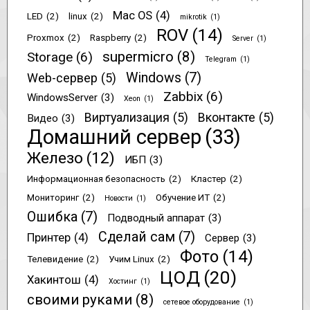
Mac OS
(4)
LED
(2)
linux
(2)
mikrotik
(1)
ROV
(14)
Proxmox
(2)
Raspberry
(2)
Server
(1)
supermicro
(8)
Storage
(6)
Telegram
(1)
Windows
(7)
Web-сервер
(5)
Zabbix
(6)
WindowsServer
(3)
Xeon
(1)
Виртуализация
(5)
Вконтакте
(5)
Видео
(3)
Домашний сервер
(33)
Железо
(12)
ИБП
(3)
Информационная безопасность
(2)
Кластер
(2)
Мониторинг
(2)
Обучение ИТ
(2)
Новости
(1)
Ошибка
(7)
Подводный аппарат
(3)
Сделай сам
(7)
Принтер
(4)
Сервер
(3)
Фото
(14)
Телевидение
(2)
Учим Linux
(2)
ЦОД
(20)
Хакинтош
(4)
Хостинг
(1)
своими руками
(8)
сетевое оборудование
(1)