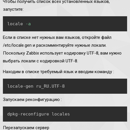
Чтобы получить список всех установленных языков,
запустите:
Copy
locale 
-a
Если в списке нет нужных вам языков, откройте файл
/etc/locale.gen и раскомментируйте нужные локали.
Поскольку Zabbix использует кодировку UTF-8, вам нужно
выбрать локали с кодировкой UTF-8.
Находим в списке требуемый язык и вводим команду :
Copy
locale-gen ru_RU.UTF-8
Запускаем реконфигурацию :
Copy
dpkg-reconfigure locales
Перезапускаем сервер