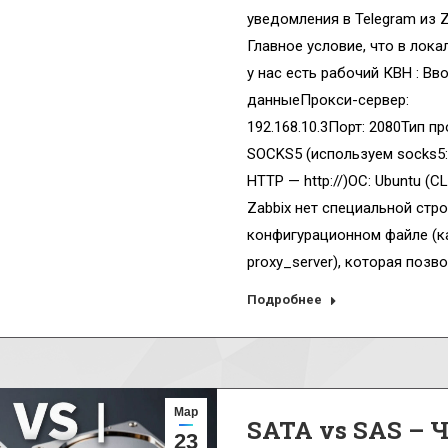
уведомления в Telegram из Za
Главное условие, что в лока
у нас есть рабочий КВН : Вв
данныеПрокси-сервер:
192.168.10.3Порт: 2080Тип пр
SOCKS5 (используем socks5:/
HTTP — http://)ОС: Ubuntu (C
Zabbix нет специальной стро
конфигурационном файле (к
proxy_server), которая позв
Подробнее
Мар
SATA vs SAS – 
23