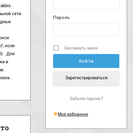
bbix .
льной сети
Пароль
одные
окси:
/, если
Запомнить меня
LI) Для
ки в
ак
оляла…
Зарегистрироваться
Забыли пароль?
Моё избранное
Что