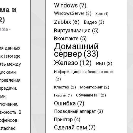
Windows
(7)
ма и
WindowsServer
(3)
Xeon
(1)
2)
Zabbix
(6)
Видео
(3)
.2026
Виртуализация
(5)
Вконтакте
(5)
Домашний
ия данных
сервер
(33)
 (storage
Железо
(12)
ИБП
(3)
вязь между
исками,
Информационная безопасность
(2)
правления.
Кластер
(2)
Мониторинг
(2)
ередачи,
Обучение ИТ
(2)
ми,
Новости
(1)
Ошибка
(7)
лючения,
Подводный аппарат
(3)
ежность. В
Принтер
(4)
ерфейсов
Сделай сам
(7)
Attached