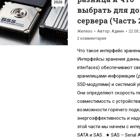
2026
выбрать для до
сервера (Часть 
Железо
Автор:
Админ
22.03
2 комментария
Что такое интерфейс хранен
Интерфейсы хранения данных
interfaces) обеспечивают с
хранилищами информации (д
SSD‑модулями) и системой у
Они определяют скорость п
совместимость с устройства
возможности горячего подк
энергоэффективность и над
этой части мы начнем с инт
SATA и SAS . ★ SAS – Serial 