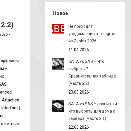
Новое
2.2)
Не приходят
уведомления в Telegram
.2026
из Zabbix 2026
11.04.2026
нтерфейсы
SATA vs SAS – Что
им к
выбрать ?
их
Сравнительная таблица
(Часть 2.2)
SAS
vanced
23.03.2026
l Attached
SATA vs SAS – разница и
Interface)
что выбрать для дома и
пы,
сервера (Часть 2.1)
бюджетные
22.03.2026