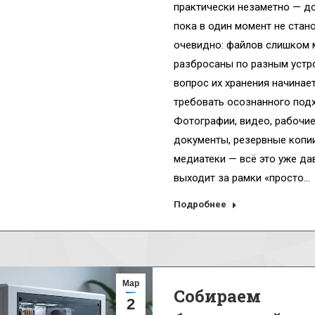
практически незаметно — до 
пока в один момент не стан
очевидно: файлов слишком м
разбросаны по разным устро
вопрос их хранения начинае
требовать осознанного подх
Фотографии, видео, рабочи
документы, резервные копии
медиатеки — всё это уже да
выходит за рамки «просто…
Подробнее
Мар
Собираем
2