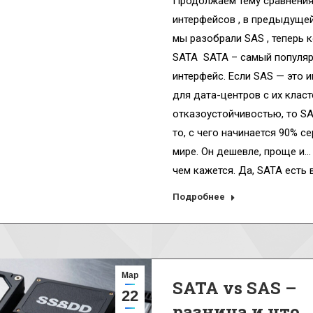
Продолжаем тему сравнения
интерфейсов , в предыдущей
мы разобрали SAS , теперь 
SATA SATA – самый популя
интерфейс. Если SAS — это 
для дата-центров с их клас
отказоустойчивостью, то SA
то, с чего начинается 90% с
мире. Он дешевле, проще и…
чем кажется. Да, SATA есть 
Подробнее
Мар
SATA vs SAS –
22
разница и что