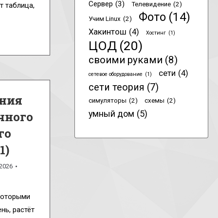
Сервер
(3)
Телевидение
(2)
т таблица,
Фото
(14)
Учим Linux
(2)
Хакинтош
(4)
Хостинг
(1)
ЦОД
(20)
своими руками
(8)
сети
(4)
сетевое оборудование
(1)
сети теория
(7)
ния
симуляторы
(2)
схемы
(2)
умный дом
(5)
чного
го
1)
.2026
которыми
нь, растёт