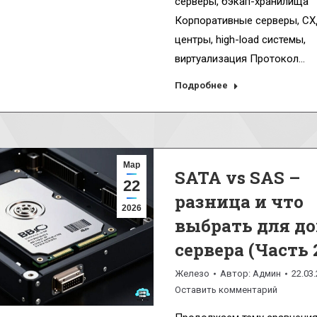
серверы, бэкап-хранилища
Корпоративные серверы, СХ
центры, high-load системы,
виртуализация Протокол…
Подробнее
Мар
SATA vs SAS –
22
разница и что
2026
выбрать для до
сервера (Часть 2
Железо
Автор:
Админ
22.03
Оставить комментарий