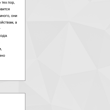
тех пор,
овится
ного, они
йствам, а
т
ода.
е
,
вно