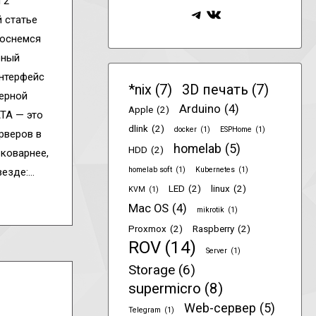
 2
Telegram
ВКонтакте
 статье
коснемся
рный
интерфейс
*nix
(7)
3D печать
(7)
терной
Arduino
(4)
Apple
(2)
TA — это
dlink
(2)
docker
(1)
ESPHome
(1)
ерверов в
homelab
(5)
HDD
(2)
 коварнее,
homelab soft
(1)
Kubernetes
(1)
везде:…
LED
(2)
linux
(2)
KVM
(1)
Mac OS
(4)
mikrotik
(1)
Proxmox
(2)
Raspberry
(2)
ROV
(14)
Server
(1)
Storage
(6)
supermicro
(8)
Web-сервер
(5)
Telegram
(1)