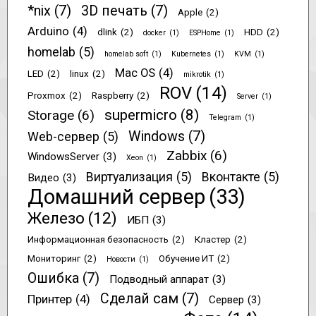
*nix
(7)
3D печать
(7)
Apple
(2)
Arduino
(4)
dlink
(2)
HDD
(2)
docker
(1)
ESPHome
(1)
homelab
(5)
homelab soft
(1)
Kubernetes
(1)
KVM
(1)
Mac OS
(4)
LED
(2)
linux
(2)
mikrotik
(1)
ROV
(14)
Proxmox
(2)
Raspberry
(2)
Server
(1)
supermicro
(8)
Storage
(6)
Telegram
(1)
Windows
(7)
Web-сервер
(5)
Zabbix
(6)
WindowsServer
(3)
Xeon
(1)
Виртуализация
(5)
Вконтакте
(5)
Видео
(3)
Домашний сервер
(33)
Железо
(12)
ИБП
(3)
Информационная безопасность
(2)
Кластер
(2)
Мониторинг
(2)
Обучение ИТ
(2)
Новости
(1)
Ошибка
(7)
Подводный аппарат
(3)
Сделай сам
(7)
Принтер
(4)
Сервер
(3)