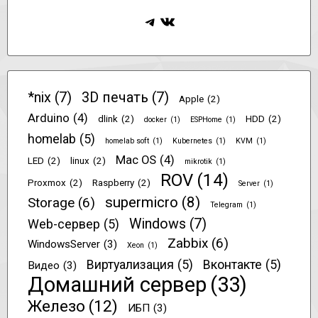
Telegram
ВКонтакте
*nix
(7)
3D печать
(7)
Apple
(2)
Arduino
(4)
dlink
(2)
HDD
(2)
docker
(1)
ESPHome
(1)
homelab
(5)
homelab soft
(1)
Kubernetes
(1)
KVM
(1)
Mac OS
(4)
LED
(2)
linux
(2)
mikrotik
(1)
ROV
(14)
Proxmox
(2)
Raspberry
(2)
Server
(1)
supermicro
(8)
Storage
(6)
Telegram
(1)
Windows
(7)
Web-сервер
(5)
Zabbix
(6)
WindowsServer
(3)
Xeon
(1)
Виртуализация
(5)
Вконтакте
(5)
Видео
(3)
Домашний сервер
(33)
Железо
(12)
ИБП
(3)