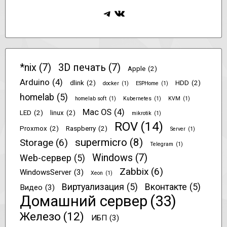
Telegram
ВКонтакте
*nix
(7)
3D печать
(7)
Apple
(2)
Arduino
(4)
dlink
(2)
HDD
(2)
docker
(1)
ESPHome
(1)
homelab
(5)
homelab soft
(1)
Kubernetes
(1)
KVM
(1)
Mac OS
(4)
LED
(2)
linux
(2)
mikrotik
(1)
ROV
(14)
Proxmox
(2)
Raspberry
(2)
Server
(1)
supermicro
(8)
Storage
(6)
Telegram
(1)
Windows
(7)
Web-сервер
(5)
Zabbix
(6)
WindowsServer
(3)
Xeon
(1)
Виртуализация
(5)
Вконтакте
(5)
Видео
(3)
Домашний сервер
(33)
Железо
(12)
ИБП
(3)