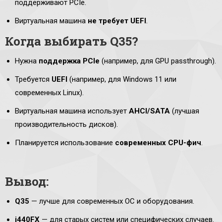
поддерживают PCIe.
Виртуальная машина
не требует UEFI
.
Когда выбирать Q35?
Нужна
поддержка PCIe
(например, для GPU passthrough).
Требуется
UEFI
(например, для Windows 11 или
современных Linux).
Виртуальная машина использует
AHCI/SATA
(лучшая
производительность дисков).
Планируется использование
современных CPU-фич
.
Вывод:
Q35
— лучше для современных ОС и оборудования.
i440FX
— для старых систем или специфических случаев.