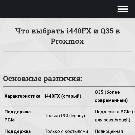
Что выбрать i440FX и Q35 в
Proxmox
Вы здесь:
Основные различия:
Q35
(более
Характеристика
i440FX
(старый)
современный)
Поддержка
Поддержка
PCIe
(
Только PCI (legacy)
PCIe
для passthrough)
Поддержка
Только с костылями
Полноценная