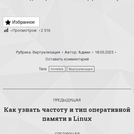
Избранное
Просмотров:
2 516
Рубрика:
Виртуализация
Автор:
Админ
18.05.2025
Оставить комментарий
Теги:
homelab
Виртуализация
Навигация
ПРЕДЫДУЩАЯ
по
Как узнать частоту и тип оперативной
Предыдущая
записям
памяти в Linux
запись:
СЛЕДУЮЩАЯ