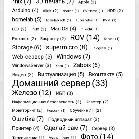
*nix
(7)
3D печать
(7)
Apple
(2)
Arduino
(4)
dlink
(2)
HDD
(2)
docker
(1)
ESPHome
(1)
homelab
(5)
homelab soft
(1)
Kubernetes
(1)
KVM
(1)
Mac OS
(4)
LED
(2)
linux
(2)
mikrotik
(1)
ROV
(14)
Proxmox
(2)
Raspberry
(2)
Server
(1)
supermicro
(8)
Storage
(6)
Telegram
(1)
Windows
(7)
Web-сервер
(5)
Zabbix
(6)
WindowsServer
(3)
Xeon
(1)
Виртуализация
(5)
Вконтакте
(5)
Видео
(3)
Домашний сервер
(33)
Железо
(12)
ИБП
(3)
Информационная безопасность
(2)
Кластер
(2)
Мониторинг
(2)
Обучение ИТ
(2)
Новости
(1)
Ошибка
(7)
Подводный аппарат
(3)
Сделай сам
(7)
Принтер
(4)
Сервер
(3)
Фото
(14)
Телевидение
(2)
Учим Linux
(2)