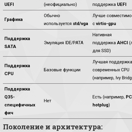
UEFI
(неофициально)
поддержка
UEFI
Обычно
Лучше совместимо
Графика
используется
std/vga
с
virtio-gpu
Нативная
Поддержка
Эмуляция IDE/PATA
поддержка
AHCI
(
SATA
для SSD)
Лучшая поддержк
Поддержка
Базовые функции
современных CPU
CPU
(например, Ivy Brid
Поддержка
Q35-
Есть (например,
PC
Нет
специфичных
hotplug
)
фич
Поколение и архитектура: