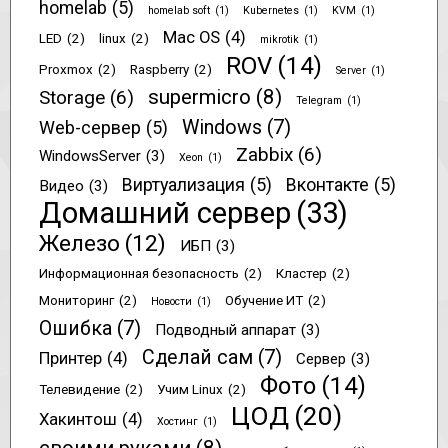
homelab
(5)
homelab soft
(1)
Kubernetes
(1)
KVM
(1)
Mac OS
(4)
LED
(2)
linux
(2)
mikrotik
(1)
ROV
(14)
Proxmox
(2)
Raspberry
(2)
Server
(1)
supermicro
(8)
Storage
(6)
Telegram
(1)
Windows
(7)
Web-сервер
(5)
Zabbix
(6)
WindowsServer
(3)
Xeon
(1)
Виртуализация
(5)
Вконтакте
(5)
Видео
(3)
Домашний сервер
(33)
Железо
(12)
ИБП
(3)
Информационная безопасность
(2)
Кластер
(2)
Мониторинг
(2)
Обучение ИТ
(2)
Новости
(1)
Ошибка
(7)
Подводный аппарат
(3)
Сделай сам
(7)
Принтер
(4)
Сервер
(3)
Фото
(14)
Телевидение
(2)
Учим Linux
(2)
ЦОД
(20)
Хакинтош
(4)
Хостинг
(1)