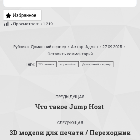
Избранное
Просмотров:
1 219
Рубрика:
Домашний сервер
Автор:
Админ
27.09.2025
Оставить комментарий
Теги:
3D печать
supermicro
Домашний сервер
Навигация
ПРЕДЫДУЩАЯ
по
Что такое Jump Host
Предыдущая
запись:
записям
СЛЕДУЮЩАЯ
3D модели для печати / Переходник
Следующая