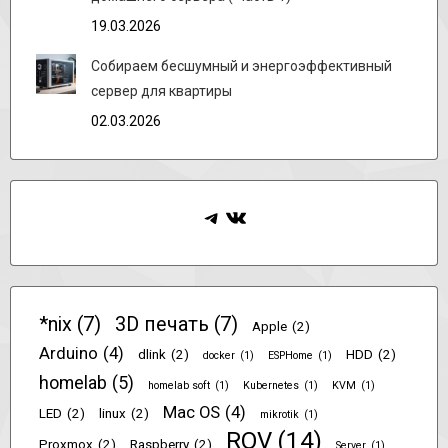
19.03.2026
Собираем бесшумный и энергоэффективный
сервер для квартиры
02.03.2026
Telegram
ВКонтакте
*nix
(7)
3D печать
(7)
Apple
(2)
Arduino
(4)
dlink
(2)
HDD
(2)
docker
(1)
ESPHome
(1)
homelab
(5)
homelab soft
(1)
Kubernetes
(1)
KVM
(1)
Mac OS
(4)
LED
(2)
linux
(2)
mikrotik
(1)
ROV
(14)
Proxmox
(2)
Raspberry
(2)
Server
(1)