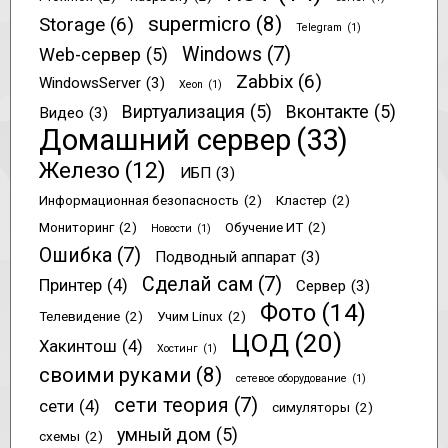
supermicro
(8)
Storage
(6)
Telegram
(1)
Windows
(7)
Web-сервер
(5)
Zabbix
(6)
WindowsServer
(3)
Xeon
(1)
Виртуализация
(5)
Вконтакте
(5)
Видео
(3)
Домашний сервер
(33)
Железо
(12)
ИБП
(3)
Информационная безопасность
(2)
Кластер
(2)
Мониторинг
(2)
Обучение ИТ
(2)
Новости
(1)
Ошибка
(7)
Подводный аппарат
(3)
Сделай сам
(7)
Принтер
(4)
Сервер
(3)
Фото
(14)
Телевидение
(2)
Учим Linux
(2)
ЦОД
(20)
Хакинтош
(4)
Хостинг
(1)
своими руками
(8)
сетевое оборудование
(1)
сети теория
(7)
сети
(4)
симуляторы
(2)
умный дом
(5)
схемы
(2)