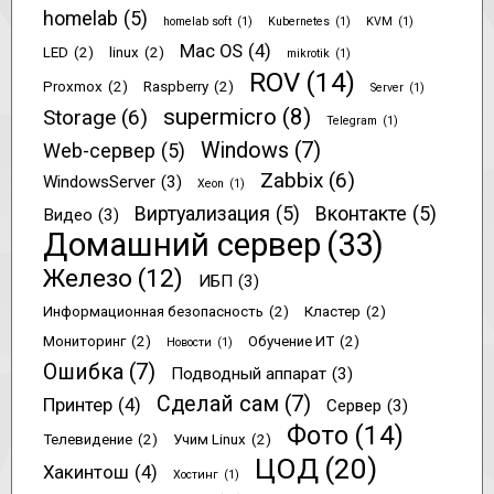
homelab
(5)
homelab soft
(1)
Kubernetes
(1)
KVM
(1)
Mac OS
(4)
LED
(2)
linux
(2)
mikrotik
(1)
ROV
(14)
Proxmox
(2)
Raspberry
(2)
Server
(1)
supermicro
(8)
Storage
(6)
Telegram
(1)
Windows
(7)
Web-сервер
(5)
Zabbix
(6)
WindowsServer
(3)
Xeon
(1)
Виртуализация
(5)
Вконтакте
(5)
Видео
(3)
Домашний сервер
(33)
Железо
(12)
ИБП
(3)
Информационная безопасность
(2)
Кластер
(2)
Мониторинг
(2)
Обучение ИТ
(2)
Новости
(1)
Ошибка
(7)
Подводный аппарат
(3)
Сделай сам
(7)
Принтер
(4)
Сервер
(3)
Фото
(14)
Телевидение
(2)
Учим Linux
(2)
ЦОД
(20)
Хакинтош
(4)
Хостинг
(1)