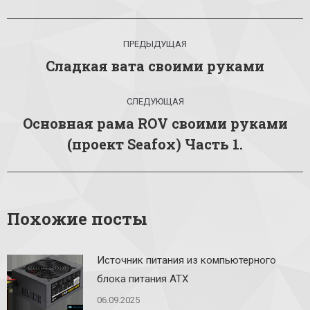
Навигация
ПРЕДЫДУЩАЯ
по
Сладкая вата своими руками
Предыдущая
запись:
записям
СЛЕДУЮЩАЯ
Основная рама ROV своими руками
Следующая
(проект Seafox) Часть 1.
запись:
Похожие посты
Источник питания из компьютерного
блока питания ATX
06.09.2025