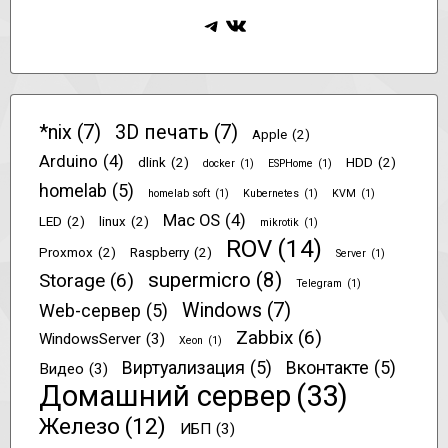
Telegram
ВКонтакте
*nix
(7)
3D печать
(7)
Apple
(2)
Arduino
(4)
dlink
(2)
HDD
(2)
docker
(1)
ESPHome
(1)
homelab
(5)
homelab soft
(1)
Kubernetes
(1)
KVM
(1)
Mac OS
(4)
LED
(2)
linux
(2)
mikrotik
(1)
ROV
(14)
Proxmox
(2)
Raspberry
(2)
Server
(1)
supermicro
(8)
Storage
(6)
Telegram
(1)
Windows
(7)
Web-сервер
(5)
Zabbix
(6)
WindowsServer
(3)
Xeon
(1)
Виртуализация
(5)
Вконтакте
(5)
Видео
(3)
Домашний сервер
(33)
Железо
(12)
ИБП
(3)