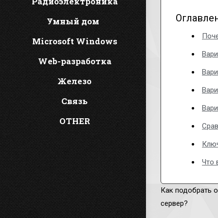
Радиоэлектроника
Оглавле
Умный дом
Поче
Microsoft Windows
Вари
Web-разработка
Вари
Железо
Вари
Связь
Вари
OTHER
Срав
Ключ
Что 
Как подобрать о
сервер?