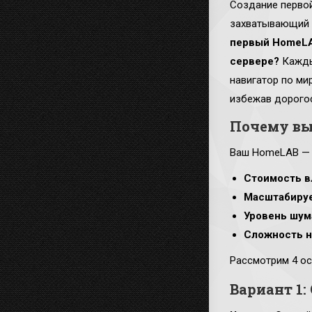
Создание первой
захватывающий э
первый HomeLA
сервере?
Кажды
навигатор по ми
избежав дорого
Почему вы
Ваш HomeLAB — 
Стоимость в
Масштабиру
Уровень шум
Сложность н
Рассмотрим 4 ос
Вариант 1: