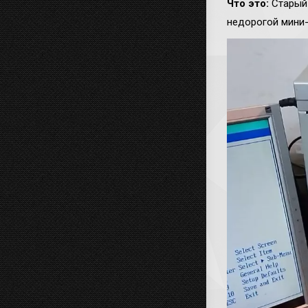
Что это:
Старый 
недорогой мини-П