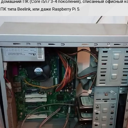
домашний ПК (Core i5/i7 3-4 поколения), списанный офисный к
К типа Beelink, или даже Raspberry Pi 5.