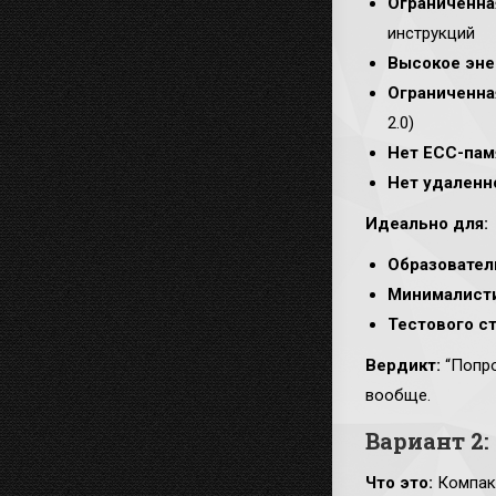
Ограниченна
инструкций
Высокое эне
Ограниченна
2.0)
Нет ECC-пам
Нет удаленн
Идеально для:
Образовател
Минималист
Тестового с
Вердикт:
“Попро
вообще.
Вариант 2:
Что это:
Компакт