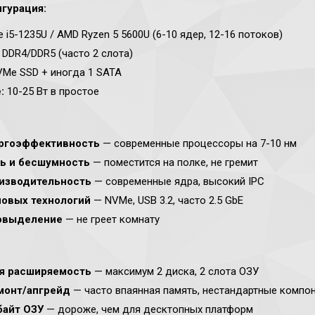
гурация:
re i5-1235U / AMD Ryzen 5 5600U (6-10 ядер, 12-16 потоков)
 DDR4/DDR5 (часто 2 слота)
VMe SSD + иногда 1 SATA
:
10-25 Вт в простое
ргоэффективность
— современные процессоры на 7-10 нм
ь и бесшумность
— поместится на полке, не гремит
изводительность
— современные ядра, высокий IPC
овых технологий
— NVMe, USB 3.2, часто 2.5 GbE
овыделение
— не греет комнату
я расширяемость
— максимум 2 диска, 2 слота ОЗУ
монт/апгрейд
— часто впаянная память, нестандартные компо
байт ОЗУ
— дороже, чем для десктопных платформ