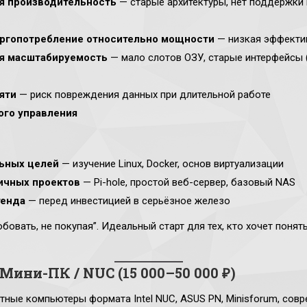
я производительность
— старые архитектуры, нет поддержки
ргопотребление относительно мощности
— низкая эффекти
я масштабируемость
— мало слотов ОЗУ, старые интерфейсы (
яти
— риск повреждения данных при длительной работе
ого управления
ьных целей
— изучение Linux, Docker, основ виртуализации
ичных проектов
— Pi-hole, простой веб-сервер, базовый NAS
тенда
— перед инвестицией в серьёзное железо
бовать, не покупая”. Идеальный старт для тех, кто хочет понять
 Мини-ПК / NUC (15 000–50 000 ₽)
ные компьютеры формата Intel NUC, ASUS PN, Minisforum, сов