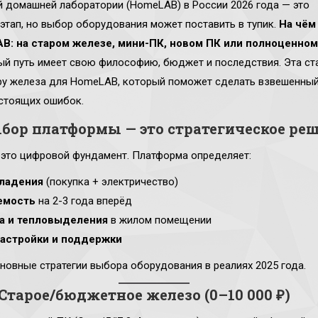
 домашней лаборатории (HomeLAB) в России 2026 года — это
тап, но выбор оборудования может поставить в тупик.
На чём
B: на старом железе, мини-ПК, новом ПК или полноценном
й путь имеет свою философию, бюджет и последствия. Эта ст
ру железа для HomeLAB, который поможет сделать взвешенный
стоящих ошибок.
бор платформы — это стратегическое ре
это цифровой фундамент. Платформа определяет:
ладения
(покупка + электричество)
емость
на 2-3 года вперёд
а и тепловыделения
в жилом помещении
астройки и поддержки
новные стратегии выбора оборудования в реалиях 2025 года.
 Старое/бюджетное железо (0–10 000 ₽)