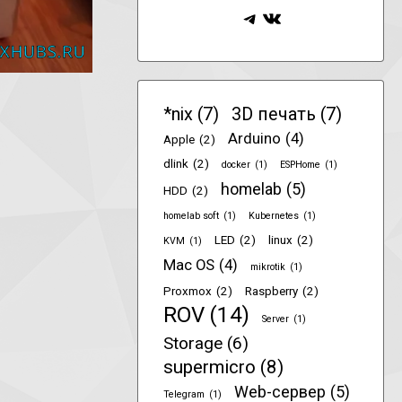
Telegram
ВКонтакте
*nix
(7)
3D печать
(7)
Arduino
(4)
Apple
(2)
dlink
(2)
docker
(1)
ESPHome
(1)
homelab
(5)
HDD
(2)
homelab soft
(1)
Kubernetes
(1)
LED
(2)
linux
(2)
KVM
(1)
Mac OS
(4)
mikrotik
(1)
Proxmox
(2)
Raspberry
(2)
ROV
(14)
Server
(1)
Storage
(6)
supermicro
(8)
Web-сервер
(5)
Telegram
(1)