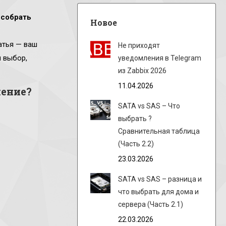
 собрать
Новое
атья — ваш
Не приходят
 выбор,
уведомления в Telegram
из Zabbix 2026
11.04.2026
шение?
SATA vs SAS – Что
выбрать ?
Сравнительная таблица
(Часть 2.2)
23.03.2026
SATA vs SAS – разница и
что выбрать для дома и
сервера (Часть 2.1)
22.03.2026