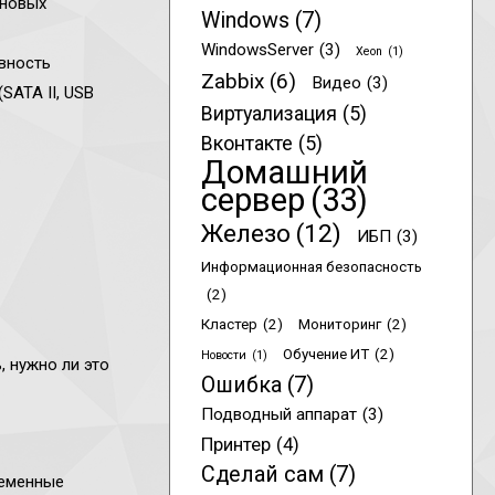
 новых
Windows
(7)
WindowsServer
(3)
Xeon
(1)
вность
Zabbix
(6)
Видео
(3)
SATA II, USB
Виртуализация
(5)
Вконтакте
(5)
Домашний
сервер
(33)
Железо
(12)
ИБП
(3)
Информационная безопасность
(2)
Кластер
(2)
Мониторинг
(2)
Обучение ИТ
(2)
Новости
(1)
, нужно ли это
Ошибка
(7)
Подводный аппарат
(3)
Принтер
(4)
Сделай сам
(7)
ременные