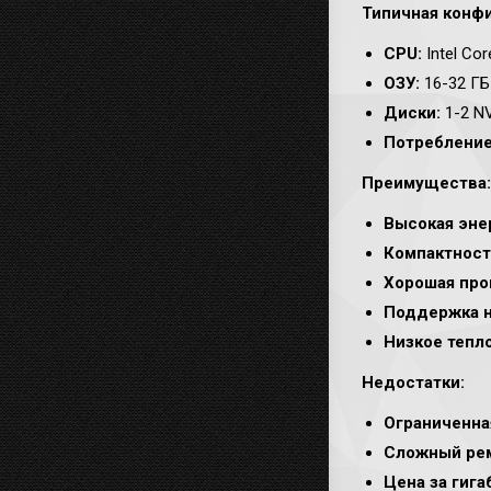
Типичная конфи
CPU:
Intel Co
ОЗУ:
16-32 ГБ
Диски:
1-2 N
Потребление
Преимущества:
Высокая эне
Компактност
Хорошая про
Поддержка н
Низкое тепл
Недостатки:
Ограниченна
Сложный ре
Цена за гига