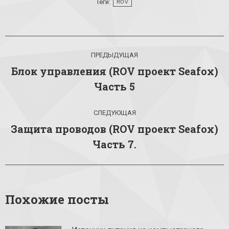
Теги:
ROV
Навигация
ПРЕДЫДУЩАЯ
по
Блок управления (ROV проект Seafox)
Предыдущая
записям
Часть 5
запись:
СЛЕДУЮЩАЯ
Защита проводов (ROV проект Seafox)
Следующая
Часть 7.
запись:
Похожие посты