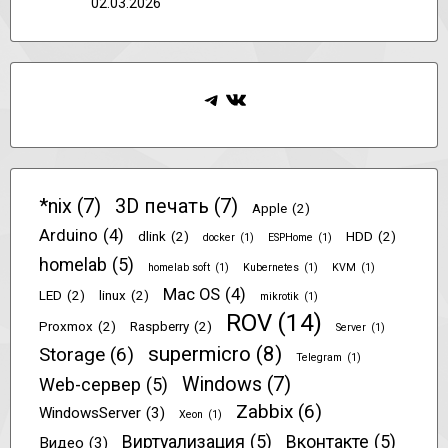
02.03.2026
Telegram
ВКонтакте
*nix
(7)
3D печать
(7)
Apple
(2)
Arduino
(4)
dlink
(2)
HDD
(2)
docker
(1)
ESPHome
(1)
homelab
(5)
homelab soft
(1)
Kubernetes
(1)
KVM
(1)
Mac OS
(4)
LED
(2)
linux
(2)
mikrotik
(1)
ROV
(14)
Proxmox
(2)
Raspberry
(2)
Server
(1)
supermicro
(8)
Storage
(6)
Telegram
(1)
Windows
(7)
Web-сервер
(5)
Zabbix
(6)
WindowsServer
(3)
Xeon
(1)
Виртуализация
(5)
Вконтакте
(5)
Видео
(3)