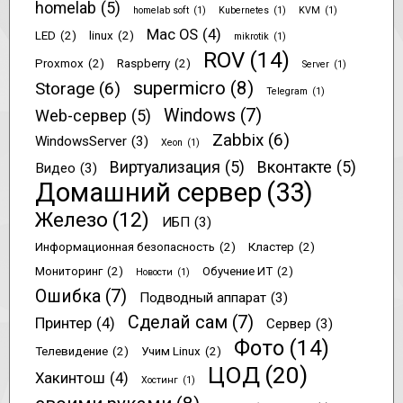
homelab
(5)
homelab soft
(1)
Kubernetes
(1)
KVM
(1)
Mac OS
(4)
LED
(2)
linux
(2)
mikrotik
(1)
ROV
(14)
Proxmox
(2)
Raspberry
(2)
Server
(1)
supermicro
(8)
Storage
(6)
Telegram
(1)
Windows
(7)
Web-сервер
(5)
Zabbix
(6)
WindowsServer
(3)
Xeon
(1)
Виртуализация
(5)
Вконтакте
(5)
Видео
(3)
Домашний сервер
(33)
Железо
(12)
ИБП
(3)
Информационная безопасность
(2)
Кластер
(2)
Мониторинг
(2)
Обучение ИТ
(2)
Новости
(1)
Ошибка
(7)
Подводный аппарат
(3)
Сделай сам
(7)
Принтер
(4)
Сервер
(3)
Фото
(14)
Телевидение
(2)
Учим Linux
(2)
ЦОД
(20)
Хакинтош
(4)
Хостинг
(1)