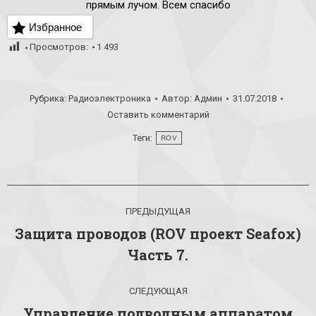
прямым лучом. Всем спасибо
Избранное
Просмотров:
1 493
Рубрика:
Радиоэлектроника
Автор:
Админ
31.07.2018
Оставить комментарий
Теги:
ROV
Навигация
ПРЕДЫДУЩАЯ
по
Защита проводов (ROV проект Seafox)
Предыдущая
записям
Часть 7.
запись:
СЛЕДУЮЩАЯ
Управление подводным аппаратом